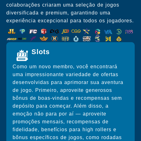
colaborações criaram uma seleção de jogos
diversificada e premium, garantindo uma
experiência excepcional para todos os jogadores.
Slots
Como um novo membro, você encontrará
uma impressionante variedade de ofertas
desenvolvidas para aprimorar sua aventura
de jogo. Primeiro, aproveite generosos
bônus de boas-vindas e recompensas sem
depósito para começar. Além disso, a
emoção não para por aí — aproveite
promoções mensais, recompensas de
fidelidade, benefícios para high rollers e
bônus específicos de jogos, como rodadas