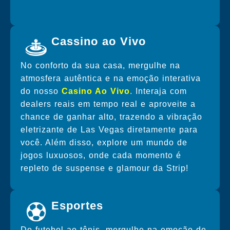
Cassino ao Vivo
No conforto da sua casa, mergulhe na
atmosfera autêntica e na emoção interativa
do nosso
Casino Ao Vivo
. Interaja com
dealers reais em tempo real e aproveite a
chance de ganhar alto, trazendo a vibração
eletrizante de Las Vegas diretamente para
você. Além disso, explore um mundo de
jogos luxuosos, onde cada momento é
repleto de suspense e glamour da Strip!
Esportes
Do futebol ao tênis, mergulhe na emoção de