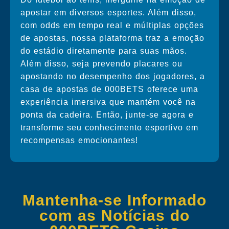
apostar em diversos esportes. Além disso,
com odds em tempo real e múltiplas opções
de apostas, nossa plataforma traz a emoção
do estádio diretamente para suas mãos.
Além disso, seja prevendo placares ou
apostando no desempenho dos jogadores, a
casa de apostas de 000BETS oferece uma
experiência imersiva que mantém você na
ponta da cadeira. Então, junte-se agora e
transforme seu conhecimento esportivo em
recompensas emocionantes!
Mantenha-se Informado
com as Notícias do