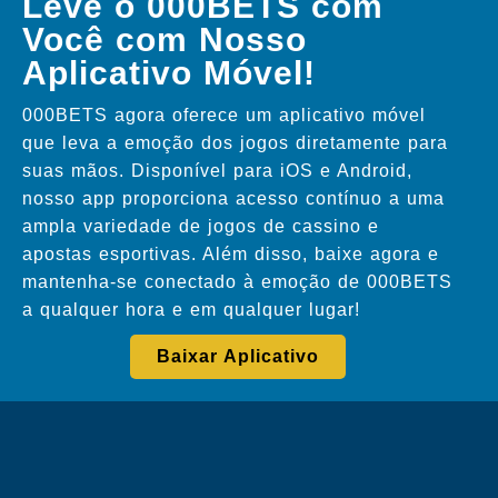
Leve o 000BETS com
Você com Nosso
Aplicativo Móvel!
000BETS agora oferece um aplicativo móvel
que leva a emoção dos jogos diretamente para
suas mãos. Disponível para iOS e Android,
nosso app proporciona acesso contínuo a uma
ampla variedade de jogos de cassino e
apostas esportivas. Além disso, baixe agora e
mantenha-se conectado à emoção de 000BETS
a qualquer hora e em qualquer lugar!
Baixar Aplicativo