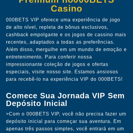
Casino
000BETS VIP oferece uma experiência de jogo
de alto nível, repleta de bônus exclusivos,
cashback empolgante e os jogos de cassino mais
recentes, adaptados a todas as preferências.
Além disso, mergulhe em um mundo de emoção e
entretenimento. Para conferir nossa
impressionante coleção de jogos e ofertas
especiais, visite nosso site. Estamos ansiosos
para recebê-lo na experiência VIP do 000BETS!
Comece Sua Jornada VIP Sem
Depósito Inicial
>Com o 000BETS VIP, você não precisa fazer um
depósito inicial para começar sua aventura. Em
apenas três passos simples, você entrará em um