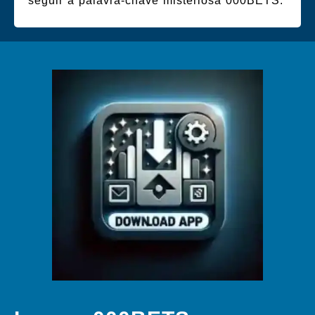
seguir a palavra-chave misteriosa 000BETS.