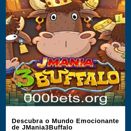
Descubra o Mundo Emocionante
de JMania3Buffalo