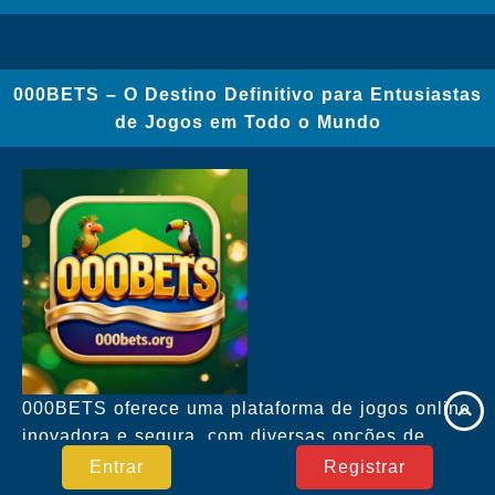
000BETS – O Destino Definitivo para Entusiastas
de Jogos em Todo o Mundo
000BETS oferece uma plataforma de jogos online
inovadora e segura, com diversas opções de
apostas esportivas, cassino ao vivo, jogos de
Entrar
Registrar
mesa e slots. Projetado para proporcionar