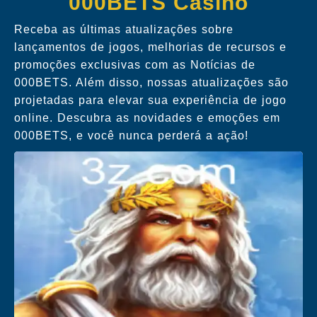
000BETS Casino
Receba as últimas atualizações sobre
lançamentos de jogos, melhorias de recursos e
promoções exclusivas com as Notícias de
000BETS. Além disso, nossas atualizações são
projetadas para elevar sua experiência de jogo
online. Descubra as novidades e emoções em
000BETS, e você nunca perderá a ação!