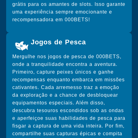
grátis para os amantes de slots. Isso garante
uma experiência sempre emocionante e
recompensadora em 000BETS!
Jogos de Pesca
Mergulhe nos jogos de pesca de 000BETS,
onde a tranquilidade encontra a aventura.
Primeiro, capture peixes únicos e ganhe
recompensas enquanto embarca em missões
cativantes. Cada arremesso traz a emoção
da exploração e a chance de desbloquear
equipamentos especiais. Além disso,
descubra tesouros escondidos sob as ondas
e aperfeiçoe suas habilidades de pesca para
fisgar a captura de uma vida inteira. Por fim,
compartilhe suas capturas épicas e compita