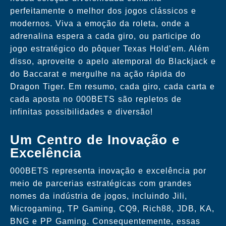
perfeitamente o melhor dos jogos clássicos e
modernos. Viva a emoção da roleta, onde a
adrenalina espera a cada giro, ou participe do
jogo estratégico do pôquer Texas Hold’em. Além
disso, aproveite o apelo atemporal do Blackjack e
do Baccarat e mergulhe na ação rápida do
Dragon Tiger. Em resumo, cada giro, cada carta e
cada aposta no 000BETS são repletos de
infinitas possibilidades e diversão!
Um Centro de Inovação e
Excelência
000BETS representa inovação e excelência por
meio de parcerias estratégicas com grandes
nomes da indústria de jogos, incluindo Jili,
Microgaming, TP Gaming, CQ9, Rich88, JDB, KA,
BNG e PP Gaming. Consequentemente, essas