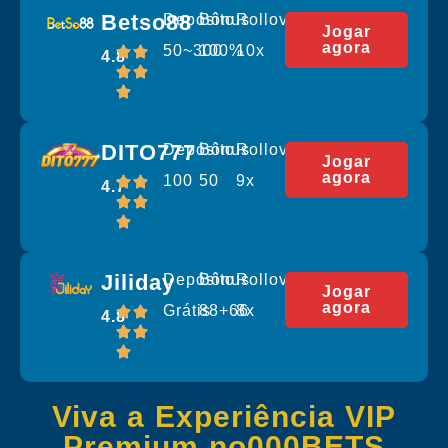
Betso88
Depósito
Bônus
Rollover
Jogar
agora
50~300
100%
10x
4.8
DITO777
Depósito
Bônus
Rollover
Jogar
agora
100
50
9x
4.7
Jiliday
Depósito
Bônus
Rollover
Jogar
agora
Grátis
88+66
8x
4.8
Viva a Experiência VIP
Premium no000BETS