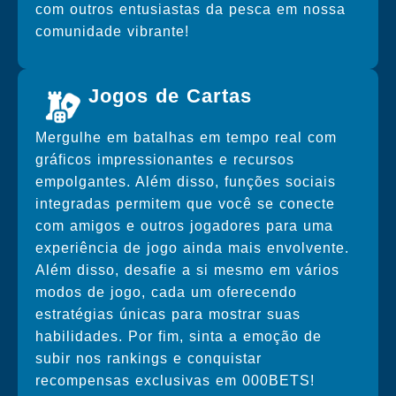
com outros entusiastas da pesca em nossa
comunidade vibrante!
Jogos de Cartas
Mergulhe em batalhas em tempo real com
gráficos impressionantes e recursos
empolgantes. Além disso, funções sociais
integradas permitem que você se conecte
com amigos e outros jogadores para uma
experiência de jogo ainda mais envolvente.
Além disso, desafie a si mesmo em vários
modos de jogo, cada um oferecendo
estratégias únicas para mostrar suas
habilidades. Por fim, sinta a emoção de
subir nos rankings e conquistar
recompensas exclusivas em 000BETS!