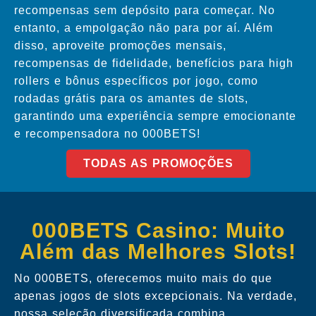
recompensas sem depósito para começar. No
entanto, a empolgação não para por aí. Além
disso, aproveite promoções mensais,
recompensas de fidelidade, benefícios para high
rollers e bônus específicos por jogo, como
rodadas grátis para os amantes de slots,
garantindo uma experiência sempre emocionante
e recompensadora no 000BETS!
TODAS AS PROMOÇÕES
000BETS Casino: Muito
Além das Melhores Slots!
No 000BETS, oferecemos muito mais do que
apenas jogos de slots excepcionais. Na verdade,
nossa seleção diversificada combina