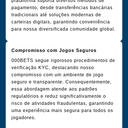
plataforma suporta diversos métodos de
pagamento, desde transferências bancárias
tradicionais até soluções modernas de
carteiras digitais, garantindo conveniência
para nossa diversificada comunidade global.
Compromisso com Jogos Seguros
000BETS segue rigorosos procedimentos de
verificação KYC, destacando nosso
compromisso com um ambiente de jogo
seguro e transparente. Consequentemente,
essa abordagem atende aos padrões
regulatórios e reduz significativamente o
risco de atividades fraudulentas, garantindo
uma experiência mais segura para todos os
jogadores.