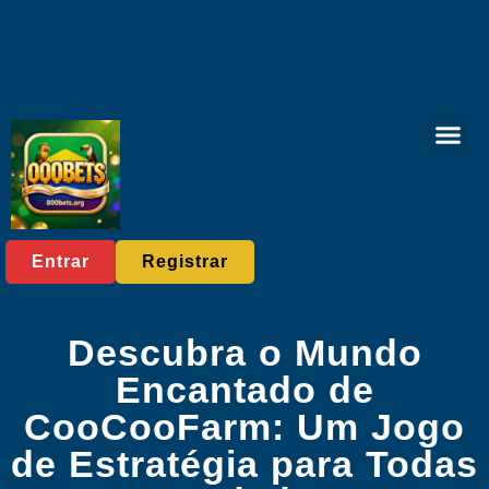
Cassino ao vivo
Jogos de sa
Contrato Usu
Reportagens da
Entrar
Registrar
Descubra o Mundo
Encantado de
CooCooFarm: Um Jogo
de Estratégia para Todas