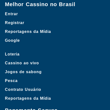
Melhor Cassino no Brasil
Entrar
Registrar
Reportagens da Mídia
Google
Loteria
Cassino ao vivo
Jogos de sabong
Pesca
Contrato Usuário
Reportagens da Mídia