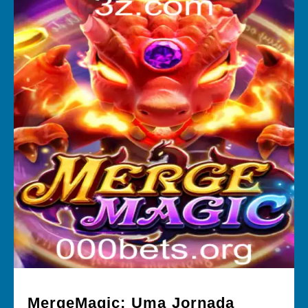
MergeMagic: Uma Jornada