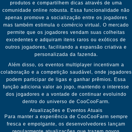
produtos e compartilhem dicas através de uma
comunidade online robusta. Essa funcionalidade não
apenas promove a socialização entre os jogadores
mas também estimula o comércio virtual. O mercado
permite que os jogadores vendam suas colheitas
excedentes e adquiram itens raros ou exóticos de
outros jogadores, facilitando a expansão criativa e
personalizada da fazenda.
Além disso, os eventos multiplayer incentivam a
colaboração e a competição saudável, onde jogadores
podem participar de ligas e ganhar prêmios. Essa
função adiciona valor ao jogo, mantendo o interesse
dos jogadores e a vontade de continuar evoluindo
dentro do universo de CooCooFarm.
Atualizações e Eventos Atuais
Para manter a experiência de CooCooFarm sempre
fresca e empolgante, os desenvolvedores lançam
regularmente atualizações que trazem novos