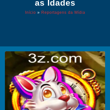
as Idades
Início
»
Reportagens da Mídia