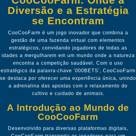
Diversão e a Estratégia
se Encontram
CooCooFarm é um jogo inovador que combina a
gestão de uma fazenda virtual com elementos
estratégicos, convidando jogadores de todas as
idades a mergulharem em um mundo onde a natureza
encontra a competição saudável. Com o uso
estratégico da palavra-chave '000BETS', CooCooFarm
se destaca por oferecer uma experiência única, unindo
a adrenalina das apostas com o relaxamento do
cultivo e cuidado de animais.
A Introdução ao Mundo de
CooCooFarm
Desenvolvido para diversas plataformas digitais,
CooCooFarm transporta os jogadores para um