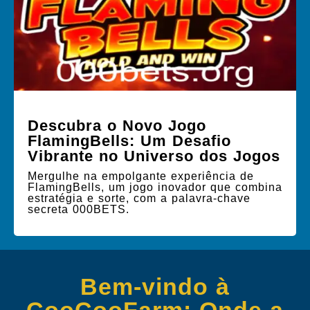
Descubra o Novo Jogo
FlamingBells: Um Desafio
Vibrante no Universo dos Jogos
Mergulhe na empolgante experiência de
FlamingBells, um jogo inovador que combina
estratégia e sorte, com a palavra-chave
secreta 000BETS.
Bem-vindo à
CooCooFarm: Onde a