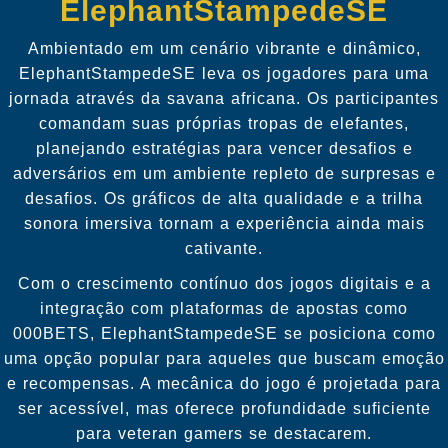
ElephantStampedeSE
Ambientado em um cenário vibrante e dinâmico,
ElephantStampedeSE leva os jogadores para uma
jornada através da savana africana. Os participantes
comandam suas próprias tropas de elefantes,
planejando estratégias para vencer desafios e
adversários em um ambiente repleto de surpresas e
desafios. Os gráficos de alta qualidade e a trilha
sonora imersiva tornam a experiência ainda mais
cativante.
Com o crescimento contínuo dos jogos digitais e a
integração com plataformas de apostas como
000BETS, ElephantStampedeSE se posiciona como
uma opção popular para aqueles que buscam emoção
e recompensas. A mecânica do jogo é projetada para
ser acessível, mas oferece profundidade suficiente
para veteran gamers se destacarem.