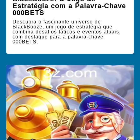
Estratégia com a Palavra-Chave
000BETS
Descubra o fascinante universo de
BlackBooze, um jogo de estratégia que
combina desafios táticos e eventos atuais,
com destaque para a palavra-chave
000BETS.