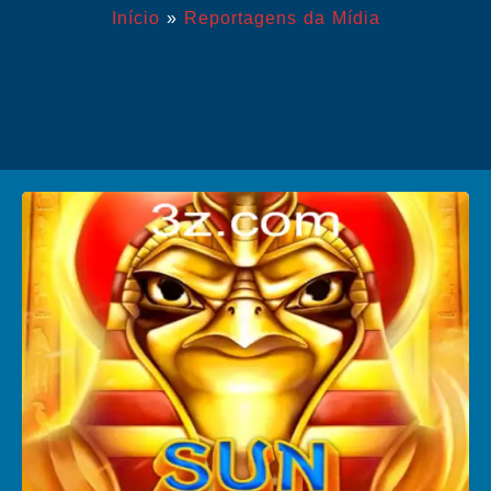
Início
»
Reportagens da Mídia