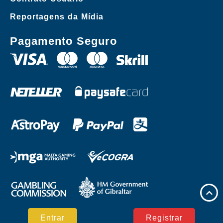
Reportagens da Mídia
Pagamento Seguro
Entrar
Registrar
Copyright © 000BETS Cassino Reservado