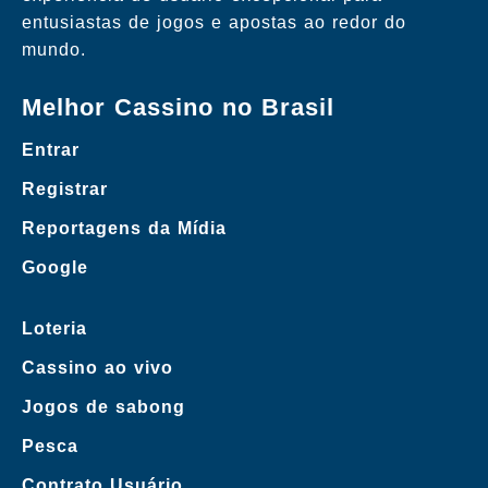
entusiastas de jogos e apostas ao redor do
mundo.
Melhor Cassino no Brasil
Entrar
Registrar
Reportagens da Mídia
Google
Loteria
Cassino ao vivo
Jogos de sabong
Pesca
Contrato Usuário