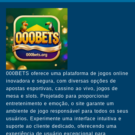
000BETS oferece uma plataforma de jogos online
inovadora e segura, com diversas opções de
apostas esportivas, cassino ao vivo, jogos de
mesa e slots. Projetado para proporcionar
entretenimento e emoção, o site garante um
ambiente de jogo responsável para todos os seus
usuários. Experimente uma interface intuitiva e
suporte ao cliente dedicado, oferecendo uma
experiência de usuário excepcional para