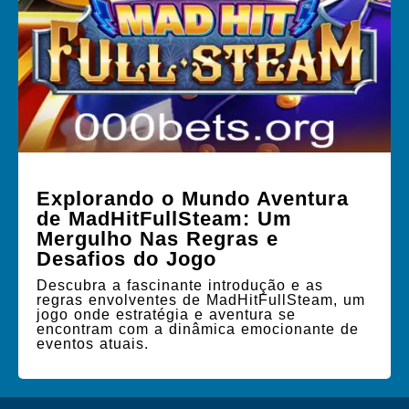
Explorando o Mundo Aventura
de MadHitFullSteam: Um
Mergulho Nas Regras e
Desafios do Jogo
Descubra a fascinante introdução e as
regras envolventes de MadHitFullSteam, um
jogo onde estratégia e aventura se
encontram com a dinâmica emocionante de
eventos atuais.