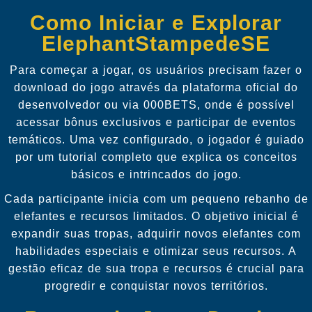
Como Iniciar e Explorar
ElephantStampedeSE
Para começar a jogar, os usuários precisam fazer o
download do jogo através da plataforma oficial do
desenvolvedor ou via 000BETS, onde é possível
acessar bônus exclusivos e participar de eventos
temáticos. Uma vez configurado, o jogador é guiado
por um tutorial completo que explica os conceitos
básicos e intrincados do jogo.
Cada participante inicia com um pequeno rebanho de
elefantes e recursos limitados. O objetivo inicial é
expandir suas tropas, adquirir novos elefantes com
habilidades especiais e otimizar seus recursos. A
gestão eficaz de sua tropa e recursos é crucial para
progredir e conquistar novos territórios.