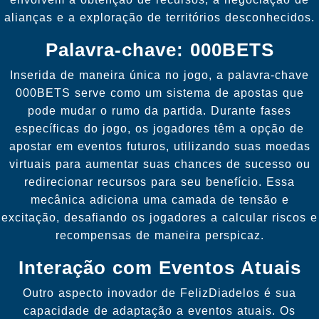
alianças e a exploração de territórios desconhecidos.
Palavra-chave: 000BETS
Inserida de maneira única no jogo, a palavra-chave
000BETS serve como um sistema de apostas que
pode mudar o rumo da partida. Durante fases
específicas do jogo, os jogadores têm a opção de
apostar em eventos futuros, utilizando suas moedas
virtuais para aumentar suas chances de sucesso ou
redirecionar recursos para seu benefício. Essa
mecânica adiciona uma camada de tensão e
excitação, desafiando os jogadores a calcular riscos e
recompensas de maneira perspicaz.
Interação com Eventos Atuais
Outro aspecto inovador de FelizDiadelos é sua
capacidade de adaptação a eventos atuais. Os