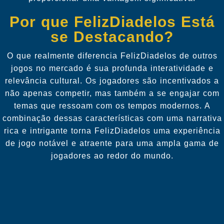
Por que FelizDiadelos Está
se Destacando?
O que realmente diferencia FelizDiadelos de outros
jogos no mercado é sua profunda interatividade e
relevância cultural. Os jogadores são incentivados a
não apenas competir, mas também a se engajar com
temas que ressoam com os tempos modernos. A
combinação dessas características com uma narrativa
rica e intrigante torna FelizDiadelos uma experiência
de jogo notável e atraente para uma ampla gama de
jogadores ao redor do mundo.