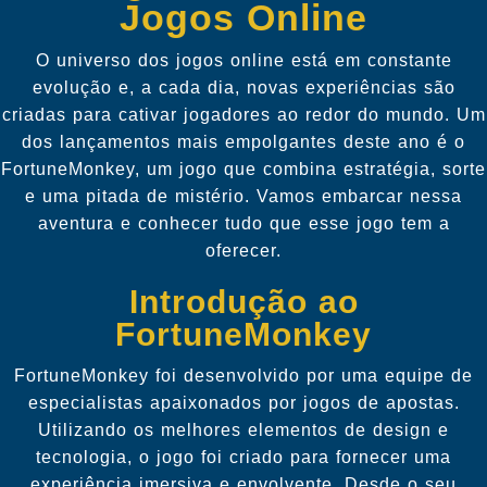
Jogos Online
O universo dos jogos online está em constante
evolução e, a cada dia, novas experiências são
criadas para cativar jogadores ao redor do mundo. Um
dos lançamentos mais empolgantes deste ano é o
FortuneMonkey, um jogo que combina estratégia, sorte
e uma pitada de mistério. Vamos embarcar nessa
aventura e conhecer tudo que esse jogo tem a
oferecer.
Introdução ao
FortuneMonkey
FortuneMonkey foi desenvolvido por uma equipe de
especialistas apaixonados por jogos de apostas.
Utilizando os melhores elementos de design e
tecnologia, o jogo foi criado para fornecer uma
experiência imersiva e envolvente. Desde o seu