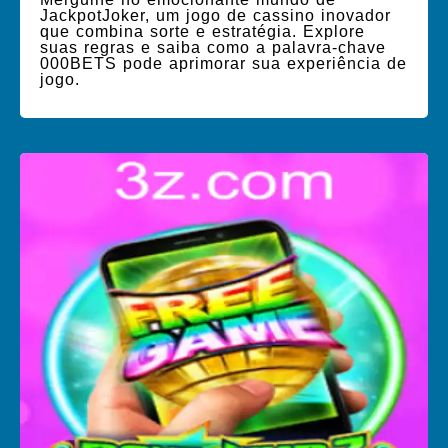
JackpotJoker, um jogo de cassino inovador
que combina sorte e estratégia. Explore
suas regras e saiba como a palavra-chave
000BETS pode aprimorar sua experiência de
jogo.