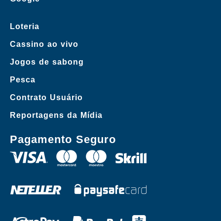
Loteria
Cassino ao vivo
Jogos de sabong
Pesca
Contrato Usuário
Reportagens da Mídia
Pagamento Seguro