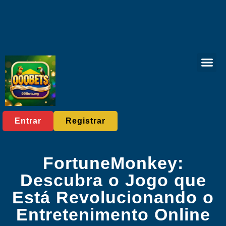
Cassino ao vivo
Jogos de sa
Contrato Usu
Reportagens da
Entrar
Registrar
FortuneMonkey:
Descubra o Jogo que
Está Revolucionando o
Entretenimento Online