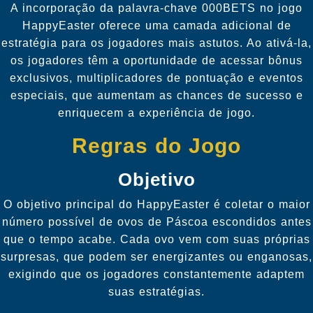
A incorporação da palavra-chave 000BETS no jogo
HappyEaster oferece uma camada adicional de
estratégia para os jogadores mais astutos. Ao ativá-la,
os jogadores têm a oportunidade de acessar bônus
exclusivos, multiplicadores de pontuação e eventos
especiais, que aumentam as chances de sucesso e
enriquecem a experiência de jogo.
Regras do Jogo
Objetivo
O objetivo principal do HappyEaster é coletar o maior
número possível de ovos de Páscoa escondidos antes
que o tempo acabe. Cada ovo vem com suas próprias
surpresas, que podem ser energizantes ou enganosas,
exigindo que os jogadores constantemente adaptem
suas estratégias.