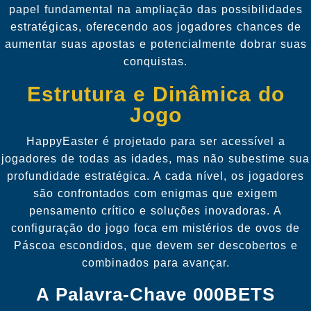
papel fundamental na ampliação das possibilidades
estratégicas, oferecendo aos jogadores chances de
aumentar suas apostas e potencialmente dobrar suas
conquistas.
Estrutura e Dinâmica do
Jogo
HappyEaster é projetado para ser acessível a
jogadores de todas as idades, mas não subestime sua
profundidade estratégica. A cada nível, os jogadores
são confrontados com enigmas que exigem
pensamento crítico e soluções inovadoras. A
configuração do jogo foca em mistérios de ovos de
Páscoa escondidos, que devem ser descobertos e
combinados para avançar.
A Palavra-Chave 000BETS