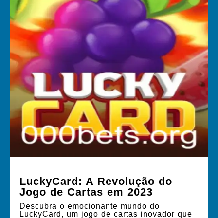
LuckyCard: A Revolução do
Jogo de Cartas em 2023
Descubra o emocionante mundo do
LuckyCard, um jogo de cartas inovador que