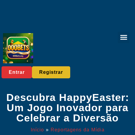
Cassino ao vivo
Jogos de sa
Contrato Usu
Reportagens da
Entrar
Registrar
Descubra HappyEaster:
Um Jogo Inovador para
Celebrar a Diversão
Início
»
Reportagens da Mídia