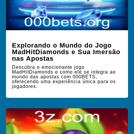
Explorando o Mundo do Jogo
MadHitDiamonds e Sua Imersão
nas Apostas
Descubra o emocionante jogo
MadHitDiamonds e como ele se integra ao
mundo das apostas com 000BETS,
oferecendo uma experiência única para os
jogadores.