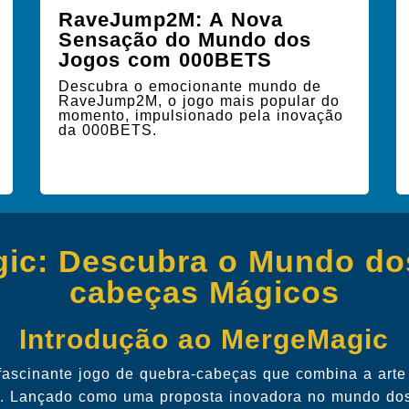
RaveJump2M: A Nova
Sensação do Mundo dos
Jogos com 000BETS
Descubra o emocionante mundo de
RaveJump2M, o jogo mais popular do
momento, impulsionado pela inovação
da 000BETS.
ic: Descubra o Mundo do
cabeças Mágicos
Introdução ao MergeMagic
ascinante jogo de quebra-cabeças que combina a art
. Lançado como uma proposta inovadora no mundo dos 