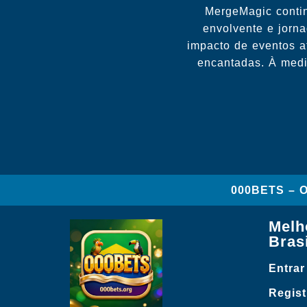
MergeMagic conti
envolvente e jorna
impacto de eventos a
encantadas. À medi
000BETS – O
Melh
Brasi
Entrar
Regist