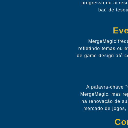
progresso ou acres
baú de tesou
Eve
MergeMagic freq
refletindo temas ou 
de game design até c
A palavra-chave 
MergeMagic, mas rep
na renovação de su
mercado de jogos,
Co