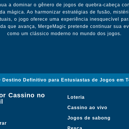
nua a dominar o gênero de jogos de quebra-cabeça com
da mágica. Ao harmonizar estratégias de fusão, mistéri
tuais, o jogo oferece uma experiência inesquecível par
da que avança, MergeMagic pretende continuar sua ev
como um clássico moderno no mundo dos jogos.
 Destino Definitivo para Entusiastas de Jogos em 
or Cassino no
Loteria
l
Cassino ao vivo
Jogos de sabong
rar
Pesca