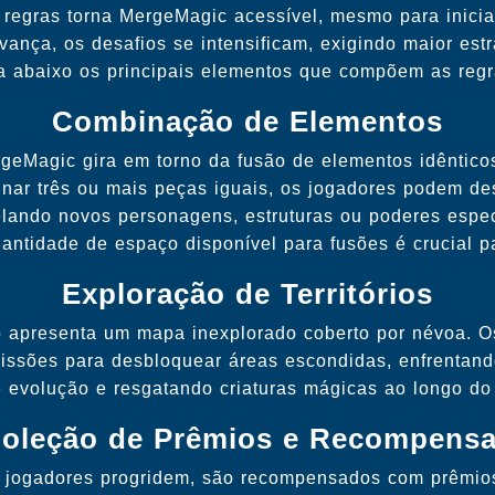
 regras torna MergeMagic acessível, mesmo para inicia
vança, os desafios se intensificam, exigindo maior est
eja abaixo os principais elementos que compõem as regr
Combinação de Elementos
geMagic gira em torno da fusão de elementos idênticos 
inar três ou mais peças iguais, os jogadores podem d
elando novos personagens, estruturas ou poderes especi
antidade de espaço disponível para fusões é crucial p
Exploração de Territórios
o apresenta um mapa inexplorado coberto por névoa. 
missões para desbloquear áreas escondidas, enfrenta
e evolução e resgatando criaturas mágicas ao longo do
oleção de Prêmios e Recompens
 jogadores progridem, são recompensados com prêmio