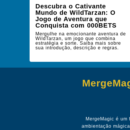
Descubra o Cativante
Mundo de WildTarzan: O
Jogo de Aventura que
Conquista com 000BETS
Mergulhe na emocionante aventura de
WildTarzan, um jogo que combina
estratégia e sorte. Saiba mais sobre
sua introdução, descrição e regras.
MergeMag
MergeMagic é um f
ambientação mágica