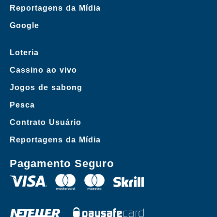
Reportagens da Mídia
Google
Loteria
Cassino ao vivo
Jogos de sabong
Pesca
Contrato Usuário
Reportagens da Mídia
Pagamento Seguro