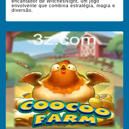
encantador de WitchesNight, um jogo
envolvente que combina estratégia, magia e
diversão.