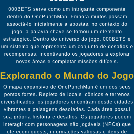
000BETS serve como um intrigante componente
dentro do OnePunchMan. Embora muitos possam
associá-lo inicialmente a apostas, no contexto do
jogo, a palavra-chave se tornou um elemento
estratégico. Dentro do universo do jogo, 000BETS é
um sistema que representa um conjunto de desafios e
recompensas, incentivando os jogadores a explorar
novas áreas e completar missões difíceis.
Explorando o Mundo do Jogo
O mapa expansivo de OnePunchMan é um dos seus
pontos fortes. Repleto de locais icônicos e terrenos
diversificados, os jogadores encontram desde cidades
vibrantes a paisagens desoladas. Cada área possui
sua própria história e desafios. Os jogadores podem
interagir com personagens não jogáveis (NPCs) que
oferecem quests, informações valiosas e itens de