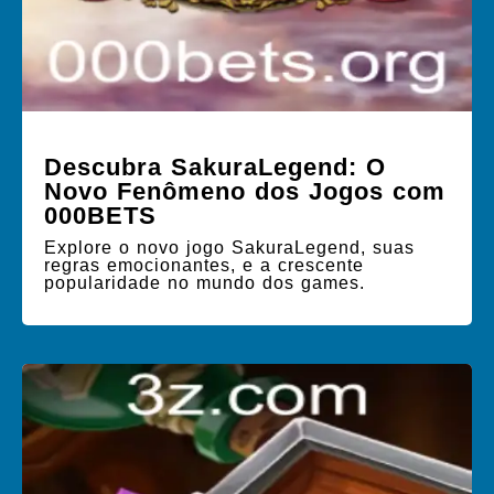
Descubra SakuraLegend: O
Novo Fenômeno dos Jogos com
000BETS
Explore o novo jogo SakuraLegend, suas
regras emocionantes, e a crescente
popularidade no mundo dos games.