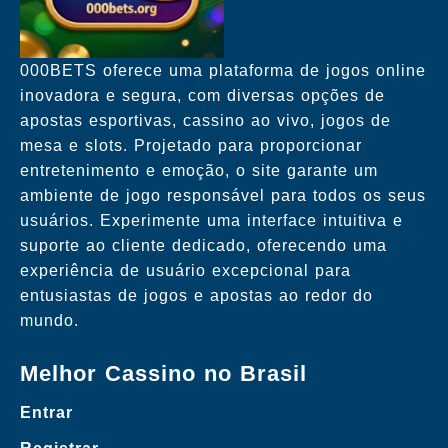
000BETS oferece uma plataforma de jogos online
inovadora e segura, com diversas opções de
apostas esportivas, cassino ao vivo, jogos de
mesa e slots. Projetado para proporcionar
entretenimento e emoção, o site garante um
ambiente de jogo responsável para todos os seus
usuários. Experimente uma interface intuitiva e
suporte ao cliente dedicado, oferecendo uma
experiência de usuário excepcional para
entusiastas de jogos e apostas ao redor do
mundo.
Melhor Cassino no Brasil
Entrar