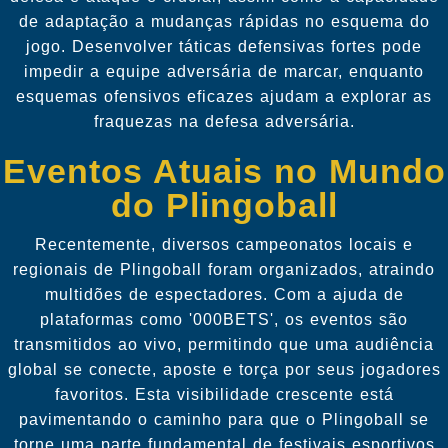
de adaptação a mudanças rápidas no esquema do
jogo. Desenvolver táticas defensivas fortes pode
impedir a equipe adversária de marcar, enquanto
esquemas ofensivos eficazes ajudam a explorar as
fraquezas na defesa adversária.
Eventos Atuais no Mundo
do Plingoball
Recentemente, diversos campeonatos locais e
regionais de Plingoball foram organizados, atraindo
multidões de espectadores. Com a ajuda de
plataformas como '000BETS', os eventos são
transmitidos ao vivo, permitindo que uma audiência
global se conecte, aposte e torça por seus jogadores
favoritos. Esta visibilidade crescente está
pavimentando o caminho para que o Plingoball se
torne uma parte fundamental de festivais esportivos