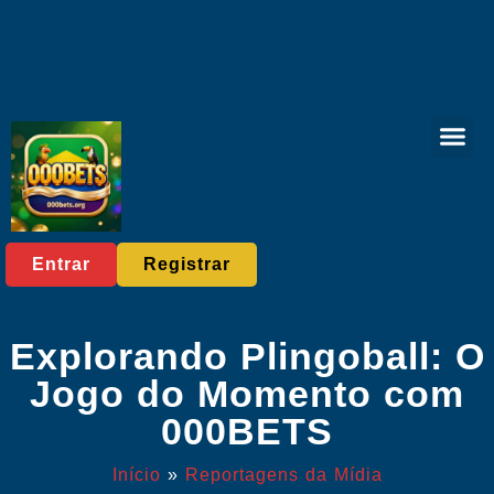
Cassino ao vivo
Jogos de sa
Contrato Usu
Reportagens da
Entrar
Registrar
Explorando Plingoball: O
Jogo do Momento com
000BETS
Início
»
Reportagens da Mídia